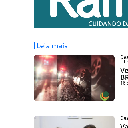
Leia mais
Des
Úti
Ve
BR
16 
Des
Va