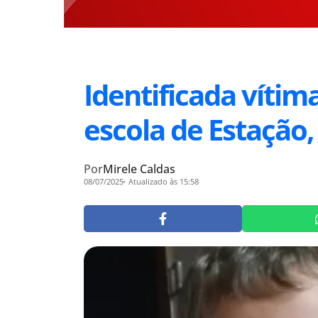
Identificada vítim
escola de Estação,
Por
Mirele Caldas
08/07/2025
Atualizado às 15:58