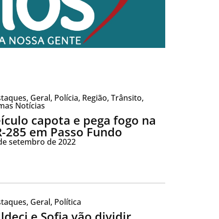
taques
,
Geral
,
Polícia
,
Região
,
Trânsito
,
mas Notícias
ículo capota e pega fogo na
-285 em Passo Fundo
de setembro de 2022
taques
,
Geral
,
Política
ldeci e Sofia vão dividir