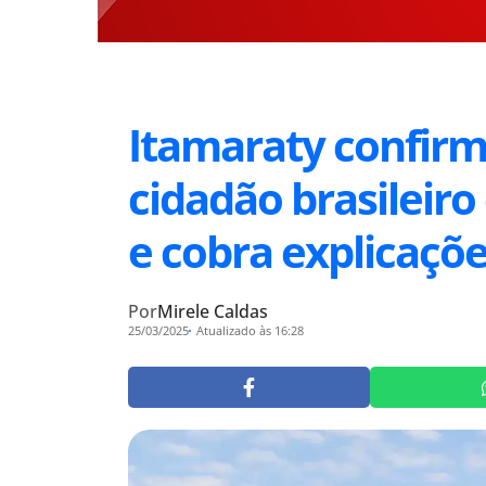
Itamaraty confir
cidadão brasileiro
e cobra explicaçõ
Por
Mirele Caldas
25/03/2025
Atualizado às 16:28