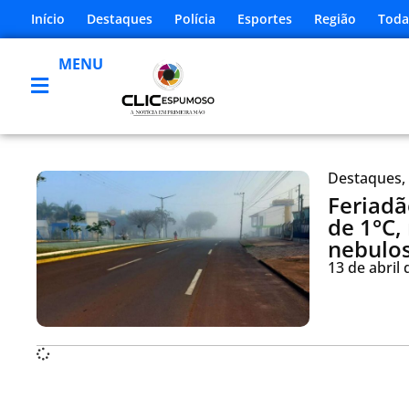
Início
Destaques
Polícia
Esportes
Região
Toda
MENU
Destaques
,
Feriadã
de 1°C,
nebulos
13 de abril