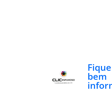
Fiqu
bem
infor