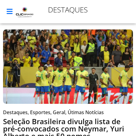
DESTAQUES
Destaques
,
Esportes
,
Geral
,
Útimas Notícias
Seleção Brasileira divulga lista de
pré-convocados com Neymar, Yuri
Alberto e mais 50 nomes