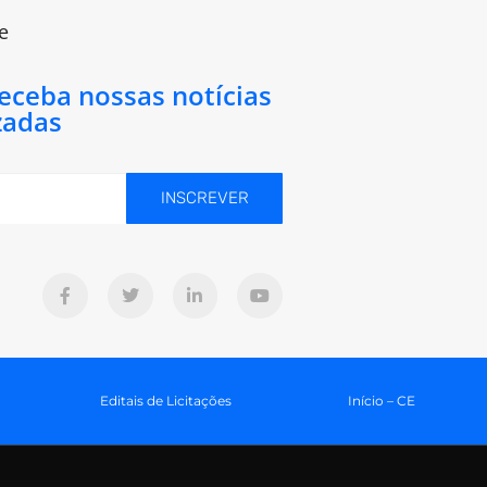
e
receba nossas notícias
zadas
INSCREVER
Editais de Licitações
Início – CE