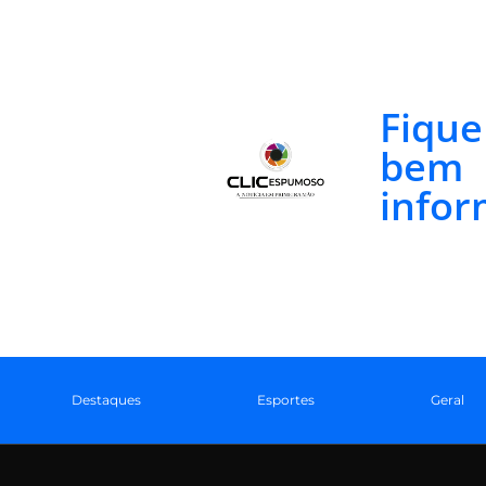
Fiqu
bem
infor
Destaques
Esportes
Geral