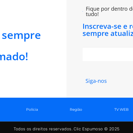
Fique por dentro d
tudo!
Inscreva-se e 
e sempre
sempre atuali
mado!
Siga-nos
Polícia
Região
TV WEB
Todos os direitos reservados. Clic Espumoso © 2025