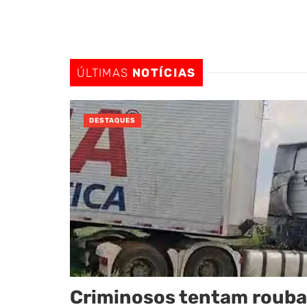
Colisão entre carreta e Onix de
DESTAQUES
Três pontos para entender por 
DESTAQUES
ÚLTIMAS
NOTÍCIAS
DESTAQUES
Criminosos tentam rouba