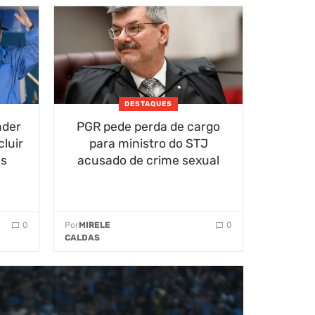
DESTAQUES
nder
PGR pede perda de cargo
luir
para ministro do STJ
es
acusado de crime sexual
0
Por
MIRELE
0
CALDAS