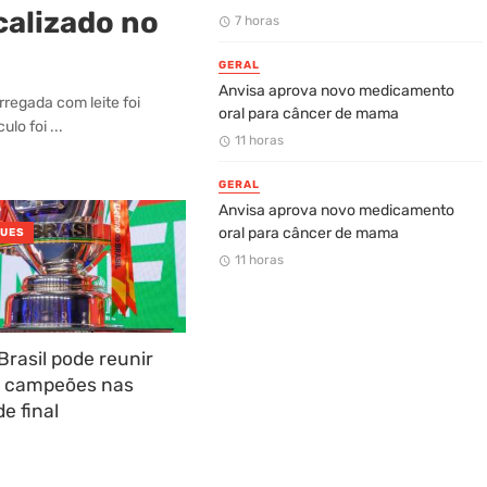
calizado no
7 horas
GERAL
Anvisa aprova novo medicamento
regada com leite foi
oral para câncer de mama
lo foi ...
11 horas
GERAL
Anvisa aprova novo medicamento
oral para câncer de mama
QUES
11 horas
Brasil pode reunir
 campeões nas
e final