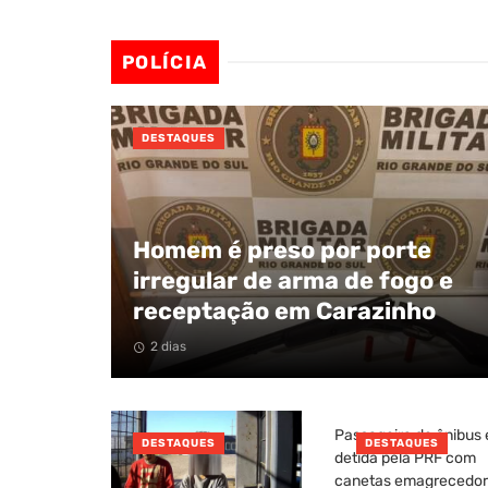
POLÍCIA
DESTAQUES
Homem é preso por porte
irregular de arma de fogo e
receptação em Carazinho
2 dias
Passageira de ônibus 
DESTAQUES
DESTAQUES
detida pela PRF com
canetas emagrecedo