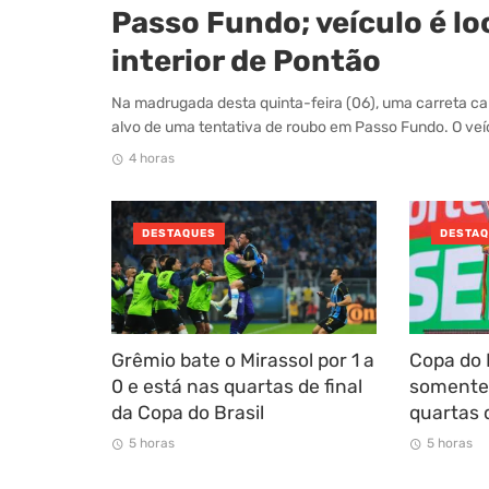
Passo Fundo; veículo é lo
interior de Pontão
Na madrugada desta quinta-feira (06), uma carreta car
alvo de uma tentativa de roubo em Passo Fundo. O veícu
4 horas
DESTAQUES
DESTA
Grêmio bate o Mirassol por 1 a
Copa do 
0 e está nas quartas de final
somente
da Copa do Brasil
quartas d
5 horas
5 horas