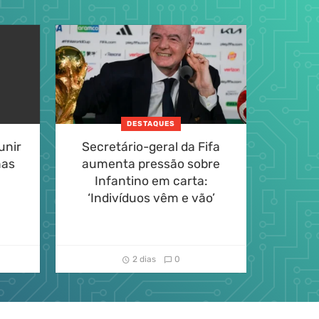
DESTAQUES
unir
Secretário-geral da Fifa
Inter v
nas
aumenta pressão sobre
2 a 0 
Infantino em carta:
na
‘Indivíduos vêm e vão’
2 dias
0