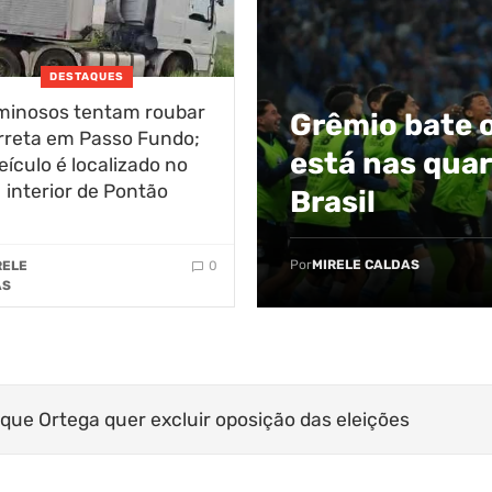
DESTAQUES
minosos tentam roubar
Grêmio bate o
rreta em Passo Fundo;
está nas quar
eículo é localizado no
interior de Pontão
Brasil
Por
MIRELE CALDAS
RELE
0
AS
ministro do STJ acusado de crime sexual
 tempestades severas no Rio Grande do Sul