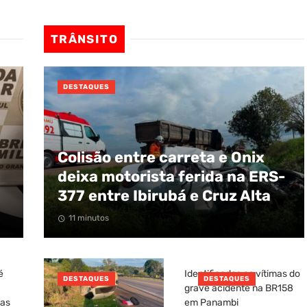
TRÂNSITO
DESTAQUES
Colisão entre carreta e Onix
deixa motorista ferida na ERS-
377 entre Ibirubá e Cruz Alta
11 minutos
é
Identificadas as vítimas do
DESTAQUES
DESTAQUES
grave acidente na BR158
ras
em Panambi