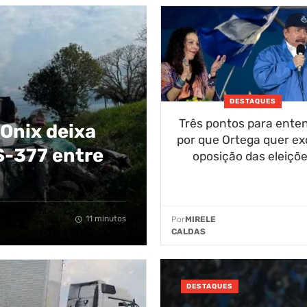
DESTAQUES
Três pontos para ente
 Onix deixa
por que Ortega quer exc
S-377 entre
oposição das eleiçõ
11 minutos
Por
MIRELE
CALDAS
DESTAQUES