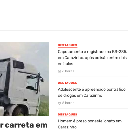
ixa motorista ferida na ERS-377 entre Ibirubá e Cruz Al
que Ortega quer excluir oposição das eleições
DESTAQUES
Capotamento é registrado na BR-285,
em Carazinho, após colisão entre dois
veículos
6 horas
DESTAQUES
Adolescente é apreendido por tráfico
de drogas em Carazinho
6 horas
DESTAQUES
Homem é preso por estelionato em
r carreta em
Carazinho