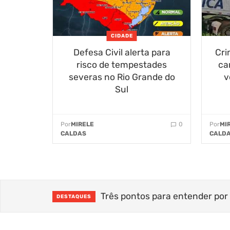
CIDADE
Defesa Civil alerta para
Cri
risco de tempestades
ca
severas no Rio Grande do
v
Sul
Por
MIRELE
0
Por
MI
CALDAS
CALD
PGR pede perda de cargo para 
DESTAQUES
Defesa Civil alerta para risco de
CIDADE