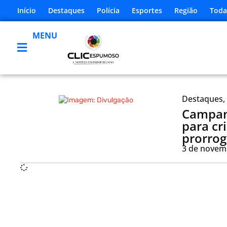
Início
Destaques
Polícia
Esportes
Região
Toda
MENU
Destaques
,
Campan
para cr
prorrog
3 de novem