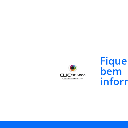
Fiqu
bem
infor