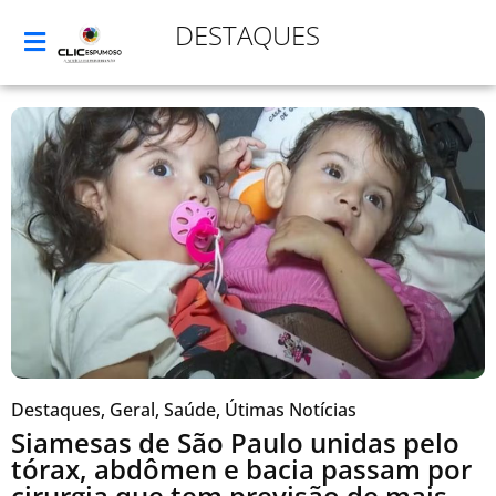
DESTAQUES
Destaques
,
Geral
,
Saúde
,
Útimas Notícias
Siamesas de São Paulo unidas pelo
tórax, abdômen e bacia passam por
cirurgia que tem previsão de mais