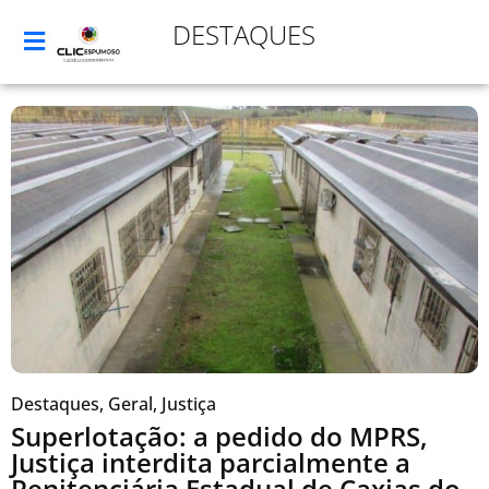
DESTAQUES
Destaques
,
Geral
,
Justiça
Superlotação: a pedido do MPRS,
Justiça interdita parcialmente a
Penitenciária Estadual de Caxias do