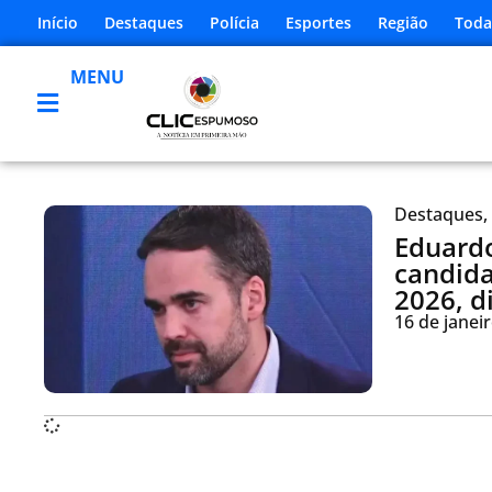
Início
Destaques
Polícia
Esportes
Região
Toda
MENU
Destaques
,
Eduardo
candida
2026, d
16 de janei