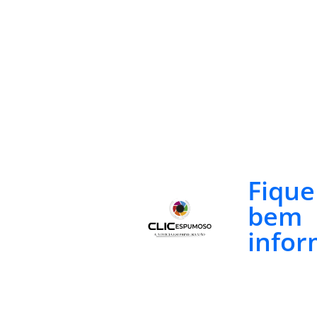
Fiqu
bem
infor