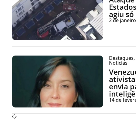
Estados
agiu só
2 de janeir
Destaques
,
Notícias
Venezue
ativist
envia p
intelig
14 de fever