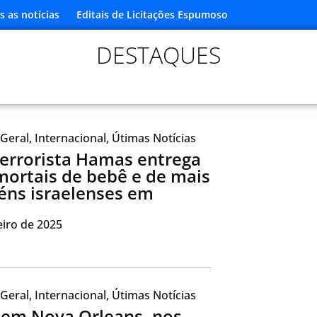
s as notícias
Editais de Licitações Espumoso
DESTAQUES
Geral
,
Internacional
,
Útimas Notícias
errorista Hamas entrega
mortais de bebê e de mais
féns israelenses em
eiro de 2025
Geral
,
Internacional
,
Útimas Notícias
 em Nova Orleans, nos