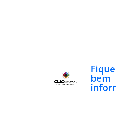
Fiqu
bem
infor