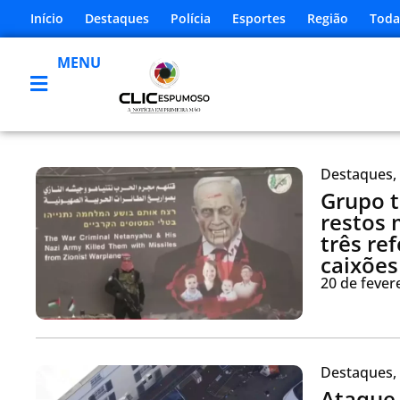
Início
Destaques
Polícia
Esportes
Região
Toda
MENU
Destaques
,
Grupo t
restos 
três re
caixões
20 de fever
Destaques
,
Ataque