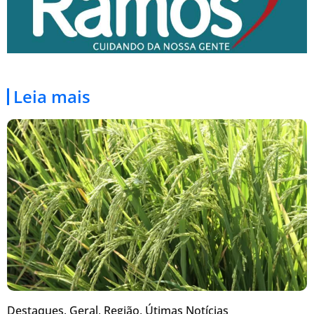
Leia mais
Destaques
,
Geral
,
Região
,
Útimas Notícias