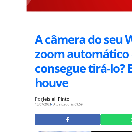
A câmera do seu 
zoom automático 
consegue tirá-lo?
houve
Por
Jeisieli Pinto
13/07/2021
Atualizado às 09:59