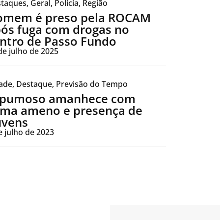
taques
,
Geral
,
Polícia
,
Região
omem é preso pela ROCAM
ós fuga com drogas no
ntro de Passo Fundo
de julho de 2025
ade
,
Destaque
,
Previsão do Tempo
spumoso amanhece com
ima ameno e presença de
uvens
e julho de 2023