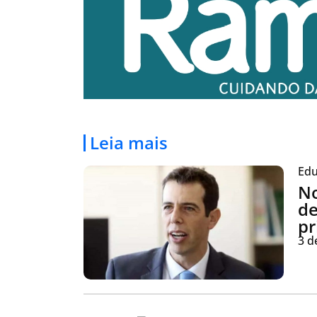
Leia mais
Edu
No
de
pr
3 d