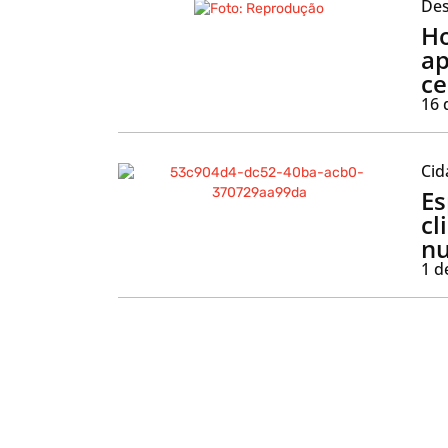
Des
H
ap
ce
16 
Cid
E
cl
n
1 d