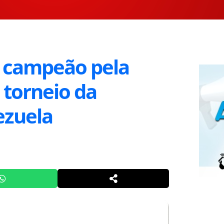
é campeão pela
 torneio da
ezuela