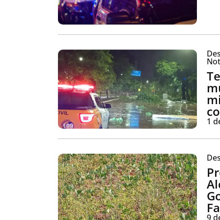
Des
Not
Te
mu
mi
co
1 d
Des
Pr
Al
Go
Fa
9 d