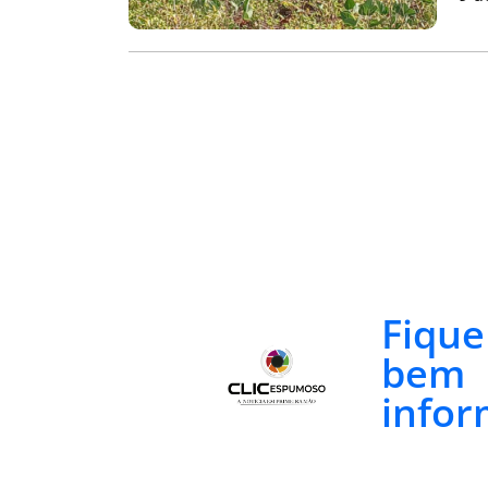
Fiqu
bem
infor