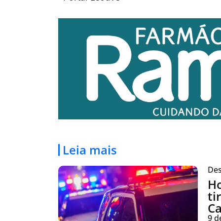
Leia mais
Des
Ho
ti
Ca
9 d