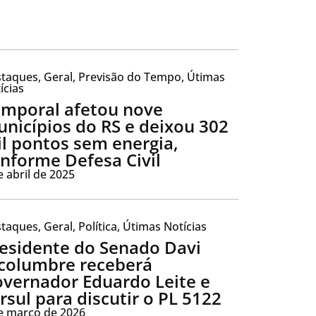
taques
,
Geral
,
Previsão do Tempo
,
Útimas
ícias
mporal afetou nove
nicípios do RS e deixou 302
l pontos sem energia,
nforme Defesa Civil
e abril de 2025
taques
,
Geral
,
Política
,
Útimas Notícias
esidente do Senado Davi
columbre receberá
vernador Eduardo Leite e
rsul para discutir o PL 5122
e março de 2026