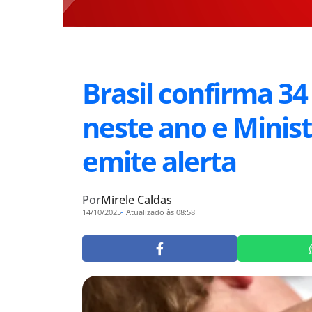
Brasil confirma 3
neste ano e Minis
emite alerta
Por
Mirele Caldas
14/10/2025
Atualizado às 08:58