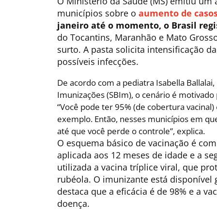
O Ministério da Saúde (MS) emitiu um a
municípios sobre o
aumento de caso
janeiro até o momento, o Brasil regi
do Tocantins, Maranhão e Mato Grosso
surto. A pasta solicita intensificação d
possíveis infecções.
De acordo com a pediatra Isabella Ballalai,
Imunizações (SBIm), o cenário é motivado
“Você pode ter 95% (de cobertura vacinal
exemplo. Então, nesses municípios em que 
até que você perde o controle”, explica.
O esquema básico de vacinação é comp
aplicada aos 12 meses de idade e a se
utilizada a vacina tríplice viral, que 
rubéola. O imunizante está disponível 
destaca que a eficácia é de 98% e a va
doença.