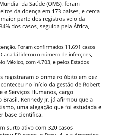
Mundial da Saúde (OMS), foram
peitos da doença em 173 países, e cerca
maior parte dos registros veio da
34% dos casos, seguida pela África,
tenção. Foram confirmados 11.691 casos
 Canadá liderou o número de infecções,
lo México, com 4.703, e pelos Estados
s registraram o primeiro óbito em dez
aconteceu no início da gestão de Robert
de e Serviços Humanos, cargo
 Brasil. Kennedy Jr. já afirmou que a
 autismo, uma alegação que foi estudada e
 base científica.
um surto ativo com 320 casos
trou 50 casos, o Peru, 4, e a Argentina,