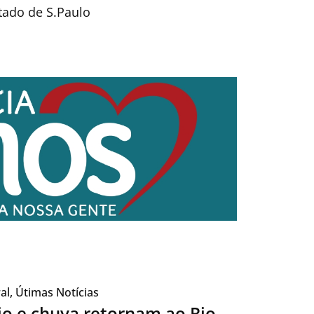
tado de S.Paulo
al
,
Útimas Notícias
io e chuva retornam ao Rio