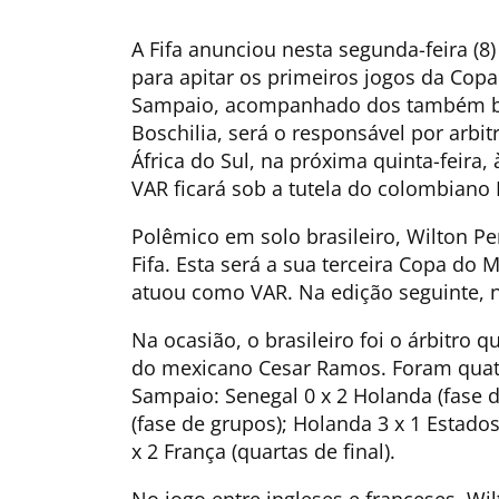
A Fifa anunciou nesta segunda-feira (8
para apitar os primeiros jogos da Cop
Sampaio, acompanhado dos também bra
Boschilia, será o responsável por arbit
África do Sul, na próxima quinta-feira, 
VAR ficará sob a tutela do colombiano 
Polêmico em solo brasileiro, Wilton Pe
Fifa. Esta será a sua terceira Copa do
atuou como VAR. Na edição seguinte, no
Na ocasião, o brasileiro foi o árbitro 
do mexicano Cesar Ramos. Foram quatr
Sampaio: Senegal 0 x 2 Holanda (fase d
(fase de grupos); Holanda 3 x 1 Estados 
x 2 França (quartas de final).
No jogo entre ingleses e franceses, Wi