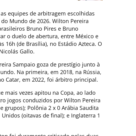
) as equipes de arbitragem escolhidas
a do Mundo de 2026. Wilton Pereira
sileiros Bruno Pires e Bruno
rar o duelo de abertura, entre México e
às 16h (de Brasília), no Estádio Azteca. O
Nicolás Gallo.
reira Sampaio goza de prestígio junto à
 Mundo. Na primeira, em 2018, na Rússia,
 Catar, em 2022, foi árbitro principal.
que mais vezes apitou na Copa, ao lado
o jogos conduzidos por Wilton Pereira
e grupos); Polônia 2 x 0 Arábia Saudita
Unidos (oitavas de final); e Inglaterra 1
lton foi duramente criticado pelas duas