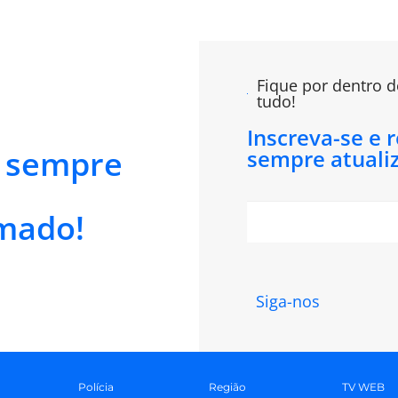
Fique por dentro d
tudo!
Inscreva-se e 
e sempre
sempre atuali
mado!
Siga-nos
Polícia
Região
TV WEB