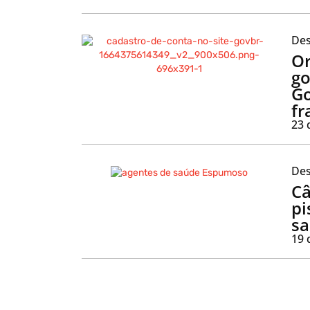
Des
Or
go
Go
fr
23 
Des
Câ
pi
sa
19 