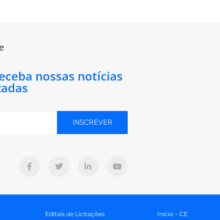
e
receba nossas notícias
zadas
INSCREVER
Editais de Licitações
Início – CE