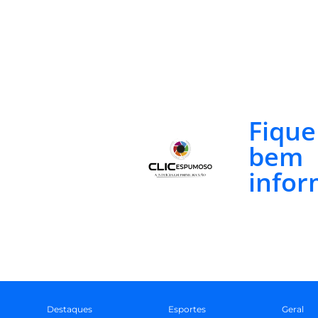
Fiqu
bem
infor
Destaques
Esportes
Geral