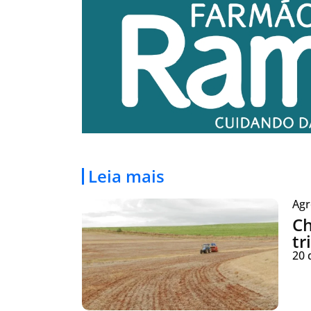
Leia mais
Agr
Ch
tr
20 