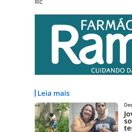
RIC
Leia mais
Des
Jo
so
te