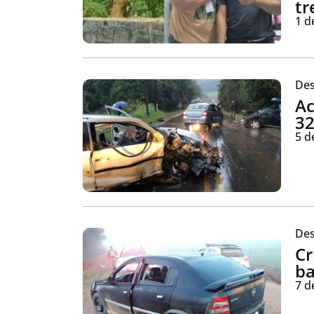
tr
1 d
Des
Ac
32
5 d
Des
Cr
ba
7 d