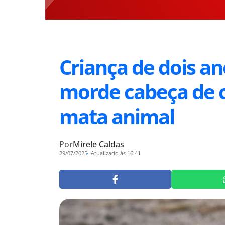
Criança de dois an
morde cabeça de 
mata animal
Por
Mirele Caldas
29/07/2025
Atualizado às 16:41