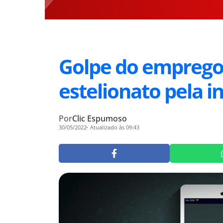
Golpe do emprego
estelionato pela i
Por
Clic Espumoso
30/05/2022
Atualizado às 09:43