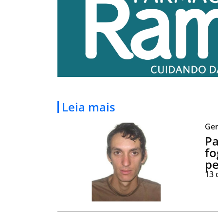
Leia mais
Ger
Pa
fo
pe
13 