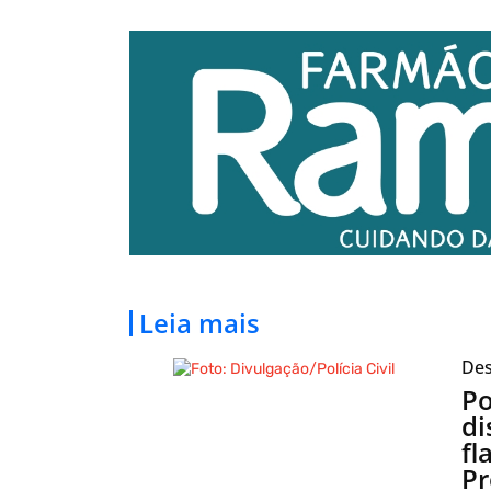
Leia mais
Des
Po
di
fl
Pr