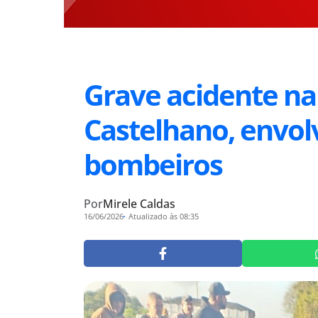
Grave acidente na
Castelhano, envol
bombeiros
Por
Mirele Caldas
16/06/2026
Atualizado às 08:35