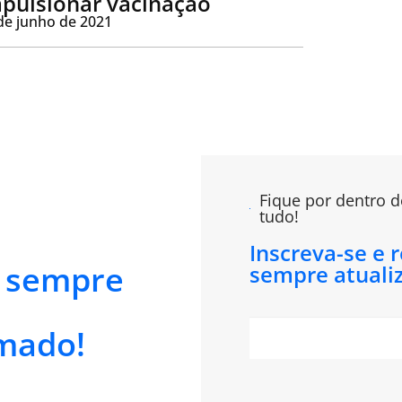
pulsionar vacinação
de junho de 2021
Fique por dentro d
tudo!
Inscreva-se e 
e sempre
sempre atuali
mado!