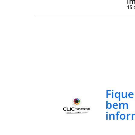
im
15 
Fiqu
bem
infor