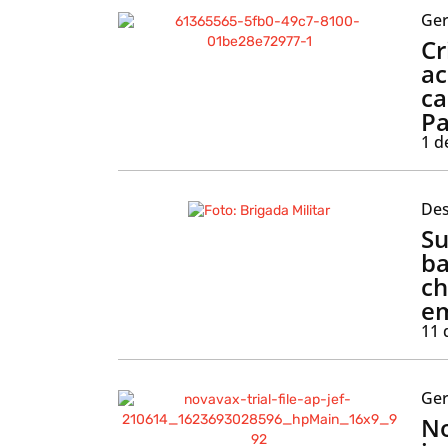
Ger
Cr
ac
ca
Pa
1 d
Des
Su
ba
ch
em
11 
Ger
No