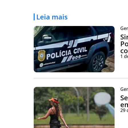
Leia mais
Ger
Si
Po
co
1 d
Ger
Se
em
29 