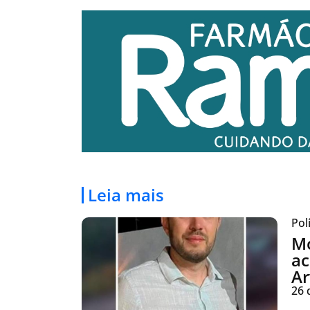
Leia mais
Pol
Mo
ac
Ar
26 