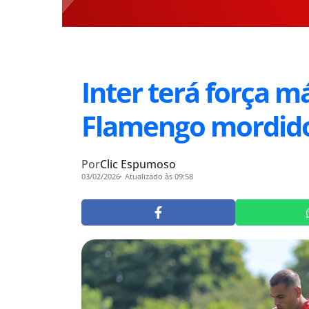
Inter terá força 
Flamengo mordido
Por
Clic Espumoso
03/02/2026
Atualizado às 09:58