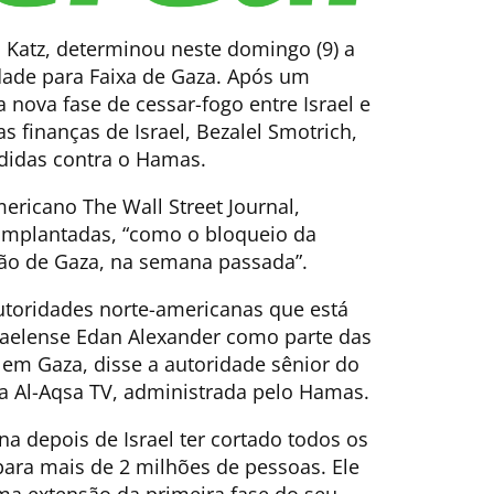
el Katz, determinou neste domingo (9) a
idade para Faixa de Gaza. Após um
nova fase de cessar-fogo entre Israel e
s finanças de Israel, Bezalel Smotrich,
didas contra o Hamas.
ericano The Wall Street Journal,
implantadas, “como o bloqueio da
ião de Gaza, na semana passada”.
toridades norte-americanas que está
sraelense Edan Alexander como parte das
em Gaza, disse a autoridade sênior do
 Al-Aqsa TV, administrada pelo Hamas.
 depois de Israel ter cortado todos os
para mais de 2 milhões de pessoas. Ele
ma extensão da primeira fase do seu