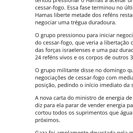
cessar-fogo. Essa fase terminou no últ
Hamas liberte metade dos reféns rest
negociar uma trégua duradoura.
O grupo pressionou para iniciar negoci
do cessar-fogo, que veria a libertação 
das forças israelenses e uma paz dura
24 reféns vivos e os corpos de outros 3
O grupo militante disse no domingo q
negociações de cessar-fogo com medi
posição, pedindo o início imediato da 
A nova carta do ministro de energia de I
diz para ela parar de vender energia p
cortou todos os suprimentos que água 
próximos.
Gaza foi amplamente devastada pela gu