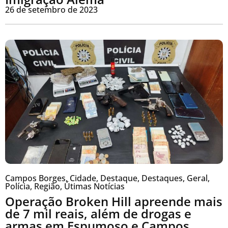
26 de setembro de 2023
Campos Borges
,
Cidade
,
Destaque
,
Destaques
,
Geral
,
Polícia
,
Região
,
Útimas Notícias
Operação Broken Hill apreende mais
de 7 mil reais, além de drogas e
armas em Espumoso e Campos