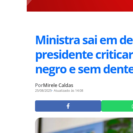
Ministra sai em de
presidente critic
negro e sem dent
Por
Mirele Caldas
25/08/2025
Atualizado às 14:08