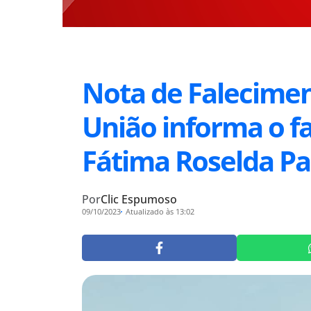
Nota de Falecimen
União informa o f
Fátima Roselda Pa
Por
Clic Espumoso
09/10/2023
Atualizado às 13:02