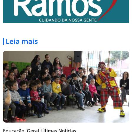
Leia mais
Educação
,
Geral
,
Útimas Notícias