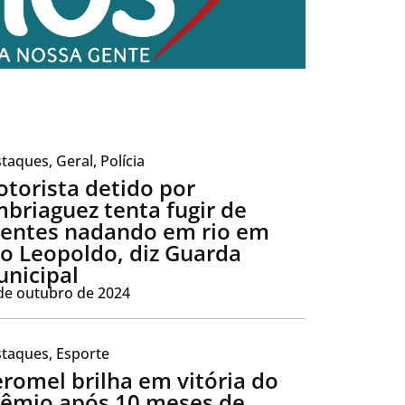
taques
,
Geral
,
Polícia
torista detido por
briaguez tenta fugir de
entes nadando em rio em
o Leopoldo, diz Guarda
nicipal
de outubro de 2024
taques
,
Esporte
romel brilha em vitória do
êmio após 10 meses de