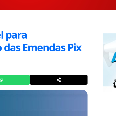
l para
das Emendas Pix