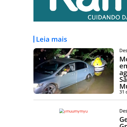
Leia mais
Des
Mo
em
ag
Sã
Mu
31 
Des
Ge
Gr