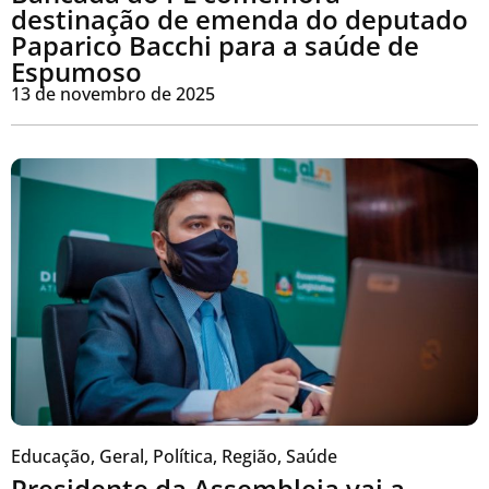
destinação de emenda do deputado
Paparico Bacchi para a saúde de
Espumoso
13 de novembro de 2025
Educação
,
Geral
,
Política
,
Região
,
Saúde
Presidente da Assembleia vai a