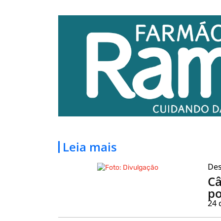
Leia mais
Des
Câ
po
24 