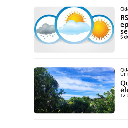
Cid
RS
ep
se
5 d
Cid
Úti
Qu
el
12 