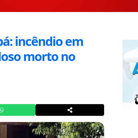
bá: incêndio em
idoso morto no