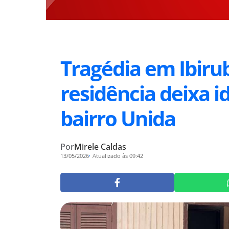
Tragédia em Ibiru
residência deixa 
bairro Unida
Por
Mirele Caldas
13/05/2026
Atualizado às 09:42