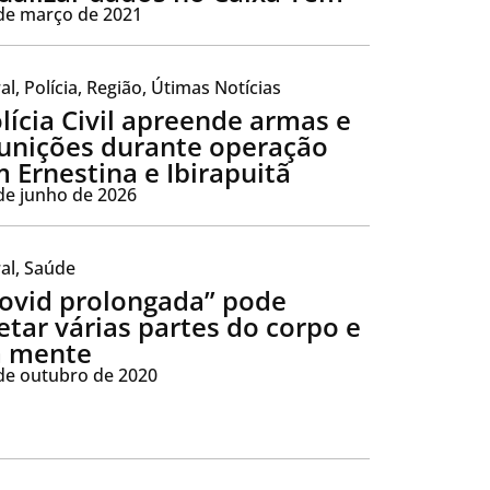
de março de 2021
al
,
Polícia
,
Região
,
Útimas Notícias
lícia Civil apreende armas e
nições durante operação
 Ernestina e Ibirapuitã
de junho de 2026
al
,
Saúde
ovid prolongada” pode
etar várias partes do corpo e
a mente
de outubro de 2020