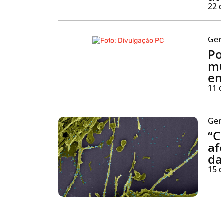
22 
Ger
Po
mu
em
11 
Ger
“C
af
d
15 