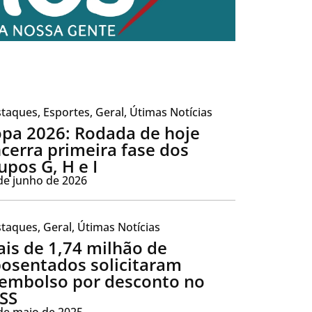
taques
,
Esportes
,
Geral
,
Útimas Notícias
pa 2026: Rodada de hoje
cerra primeira fase dos
upos G, H e I
de junho de 2026
taques
,
Geral
,
Útimas Notícias
is de 1,74 milhão de
osentados solicitaram
embolso por desconto no
SS