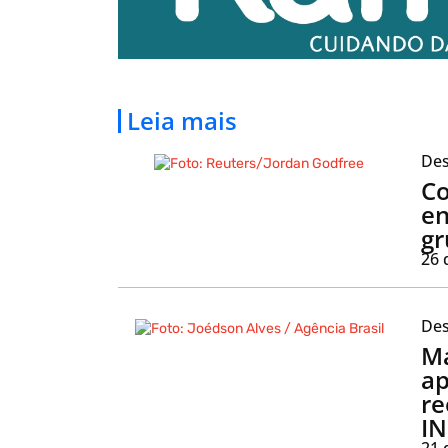
Leia mais
Des
Co
en
gr
26 
Des
Ma
ap
re
IN