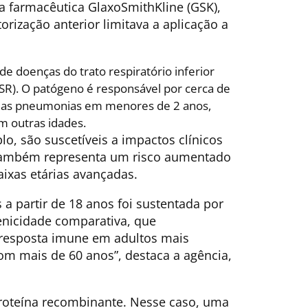
da farmacêutica GlaxoSmithKline (GSK),
torização anterior limitava a aplicação a
e doenças do trato respiratório inferior
(VSR). O patógeno é responsável por cerca de
 das pneumonias em menores de 2 anos,
 outras idades.
, são suscetíveis a impactos clínicos
s também representa um risco aumentado
aixas etárias avançadas.
 a partir de 18 anos foi sustentada por
enicidade comparativa, que
resposta imune em adultos mais
m mais de 60 anos”, destaca a agência,
roteína recombinante. Nesse caso, uma