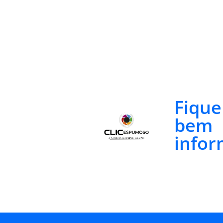
Fiqu
bem
infor