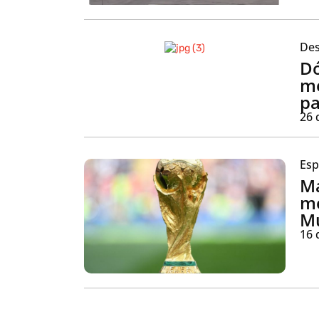
Des
Dó
me
p
26 
Esp
Ma
me
M
16 