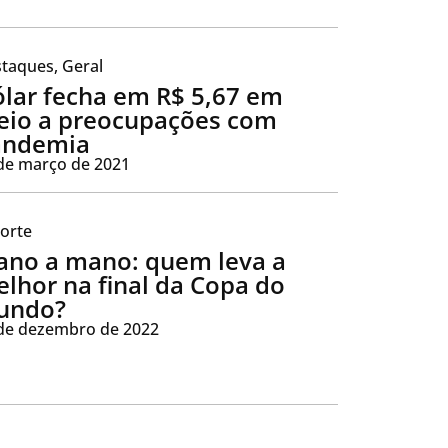
taques
,
Geral
lar fecha em R$ 5,67 em
io a preocupações com
andemia
de março de 2021
orte
no a mano: quem leva a
lhor na final da Copa do
undo?
de dezembro de 2022