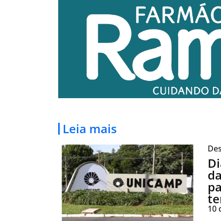
Leia mais
Des
Di
da
pa
te
10 