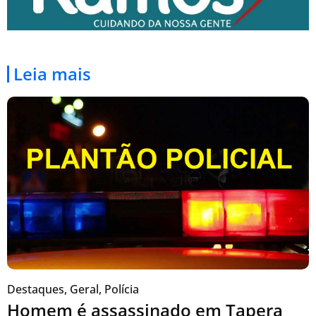
Leia mais
Destaques
,
Geral
,
Polícia
Homem é assassinado em Tapera