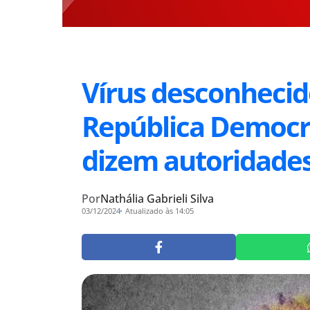
Vírus desconhecid
República Democr
dizem autoridades
Por
Nathália Gabrieli Silva
03/12/2024
Atualizado às 14:05