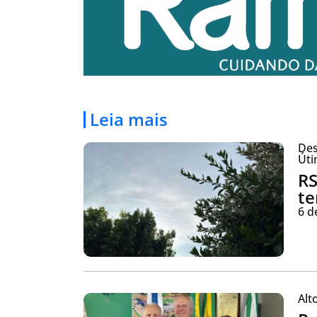
Leia mais
Des
Úti
RS
te
6 d
Alt