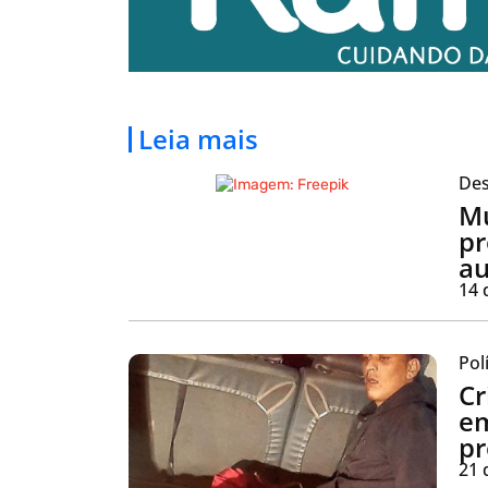
Leia mais
Des
Mu
pr
au
14 
Pol
Cr
em
pr
21 