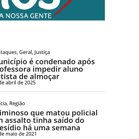
taques
,
Geral
,
Justiça
nicípio é condenado após
ofessora impedir aluno
tista de almoçar
de abril de 2025
ícia
,
Região
iminoso que matou policial
 assalto tinha saído do
esídio há uma semana
de maio de 2021