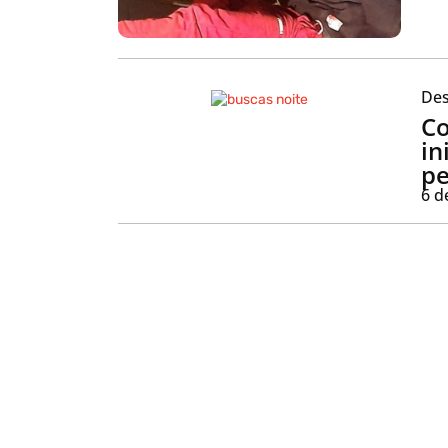
Des
Co
in
pe
6 d